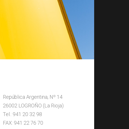
República Argentina, Nº 14
26002 LOGROÑO (La Rioja)
Tel.: 941 20 32 98
FAX: 941 22 76 70